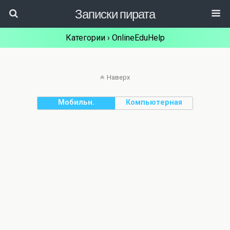
Записки пирата
Категории ›
OnlineEduHelp
Наверх
Мобильн.
Компьютерная