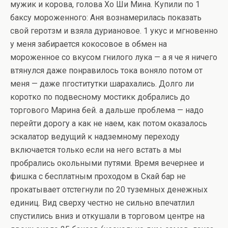
мужик и корова, голова Хо Ши Мина. Купили по 1
баксу мороженного: Аня вознамерилась показать
свой геротзм и взяла дуриановое. 1 укус и мгновенно
у меня забирается кокосовое в обмен на
мороженное со вкусом гнилого лука — а я че я ничего
втянулся даже понравилось тока воняло потом от
меня — даже пгоститутки шарахались. Долго ли
коротко по подвесному мостикк добрались до
торгового Марина бей. а дальше проблема — надо
перейти дорогу а как не наем, как потом оказалось
эскалатор ведущий к надземному переходу
включается только если на него встать а мы
пробрались окольными путями. Время вечернее и
фишка с бесплатным проходом в Скай бар не
прокатывает отстегнули по 20 туземных денежных
единиц. Вид сверху честно не сильно впечатлил
спустились вниз и откушали в торговом центре на