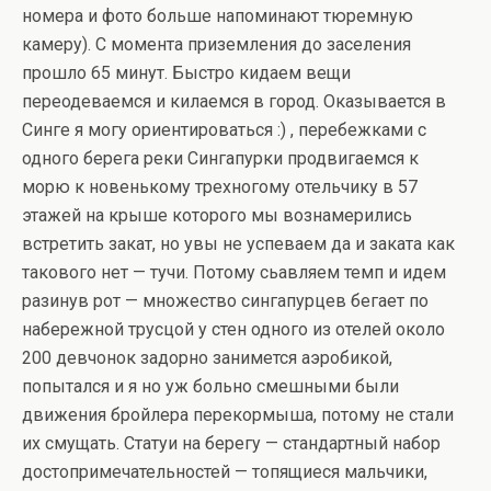
номера и фото больше напоминают тюремную
камеру). С момента приземления до заселения
прошло 65 минут. Быстро кидаем вещи
переодеваемся и килаемся в город. Оказывается в
Синге я могу ориентироваться :) , перебежками с
одного берега реки Сингапурки продвигаемся к
морю к новенькому трехногому отельчику в 57
этажей на крыше которого мы вознамерились
встретить закат, но увы не успеваем да и заката как
такового нет — тучи. Потому сьавляем темп и идем
разинув рот — множество сингапурцев бегает по
набережной трусцой у стен одного из отелей около
200 девчонок задорно занимется аэробикой,
попытался и я но уж больно смешными были
движения бройлера перекормыша, потому не стали
их смущать. Статуи на берегу — стандартный набор
достопримечательностей — топящиеся мальчики,