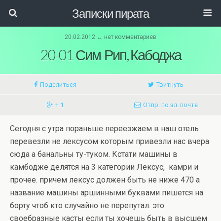
Записки пирата
20.02.2012 ↔ нет комментариев
20-01 Сим-Рип, Кабоджа
Поделиться
Твитнуть
+ 1
Отпр. по эл. почте
Сегодня с утра пораньше переезжаем в наш отель
перевезли не лексусом которым привезли нас вчера
сюда а банальны ту-туком. Кстати машины в
камбодже делятся на 3 категории Лексус, камри и
прочее. причем лексус должен быть не ниже 470 а
название машины аршинными буквами пишется на
борту чтоб кто случайно не перепутал. это
своебразные касты если ты хочешь быть в высшем