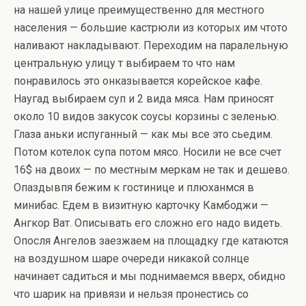
на нашей улице преимущественно для местного
населения — большие кастрюли из которых им чтото
наливают накладывают. Переходим на паралельную
центральную улицу т выбираем то что нам
понравилось это онказывается корейское кафе.
Наугад выбираем суп и 2 вида мяса. Нам приносят
около 10 видов закусок соусы корзины с зеленью.
Глаза аньки испуганный — как мы все это сьедим.
Потом котелок супа потом мясо. Носили не все счет
16$ на двоих — по местным меркам не так и дешево.
Опаздывпя бежим к гостинице и плюханмся в
минибас. Едем в визитную карточку Камбоджи —
Ангкор Ват. Описывать его сложно его надо видеть.
Опосля Ангелов заезжаем на площадку где катаются
на воздушном шаре очереди никакой солнце
начинает садиться и мы поднимаемся вверх, обидно
что шарик на привязи и нельзя пронестись со