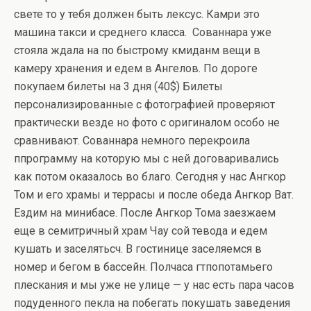
свете то у тебя должен быть лексус. Камри это
машина такси и среднего класса. Сованнара уже
стояла ждала на по быстрому кмиданм вещи в
камеру хранения и едем в Ангелов. По дороге
покупаем билеты на 3 дня (40$) Билеты
персонализированные с фотографией проверяют
практически везде но фото с оригиналом особо не
сравнивают. Сованнара немного перекроила
ппрограмму на которую мы с ней договаривались
как потом оказалось во благо. Сегодня у нас Ангкор
Том и его храмы и террасы и после обеда Ангкор Ват.
Ездим на минибасе. После Ангкор Тома заезжаем
еще в семитричный храм Чау сой тевода и едем
кушать и заселятьсч. В гостинице заселяемся в
номер и бегом в бассейн. Полчаса гтпопотамьего
плескания и мы уже не улице — у нас есть пара часов
подуденного пекла на побегать покушать заведения