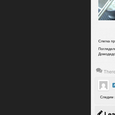
Слегка п
Поглядели
Домодед
Ther
Следим з
Lea