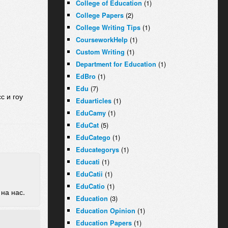
(1)
College of Education
(2)
College Papers
(1)
College Writing Tips
(1)
CourseworkHelp
(1)
Custom Writing
(1)
Department for Education
(1)
EdBro
(7)
Edu
с и гоу
(1)
Eduarticles
(1)
EduCamy
(5)
EduCat
(1)
EduCatego
(1)
Educategorys
(1)
Educati
(1)
EduCatii
(1)
EduCatio
на нас.
(3)
Education
(1)
Education Opinion
(1)
Education Papers