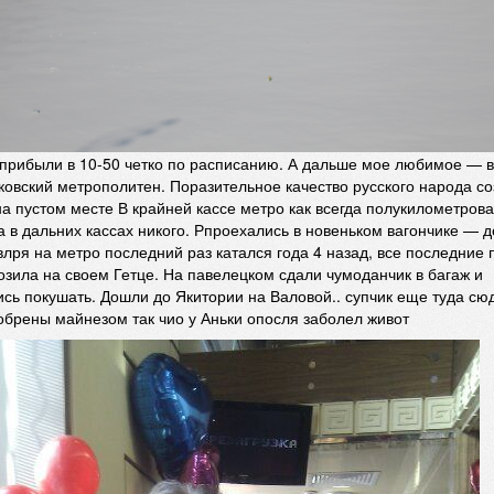
 прибыли в 10-50 четко по расписанию. А дальше мое любимое — в
ковский метрополитен. Поразительное качество русского народа со
а пустом месте В крайней кассе метро как всегда полукилометров
а в дальних кассах никого. Рпроехались в новеньком вагончике — д
влря на метро последний раз катался года 4 назад, все последние
озила на своем Гетце. На павелецком сдали чумоданчик в багаж и
сь покушать. Дошли до Якитории на Валовой.. супчик еще туда сю
обрены майнезом так чио у Аньки опосля заболел живот