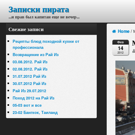
Записки пирата
…и прав был капитан еще не вечер…
Свежие записи
Home
/
Рецепты блюд походной кухни от
Фев
14
профессионала
2012
Возвращение из Рай Из
03.08.2012. Рай Из
02.08.2012. Рай Из
31.07.2012 Рай Из
30.07.2012 Рай Из
Рай Из 29.07.2012
Поход 2012 на Рай Из
05-03 вот и все
23-02 Бангкок, Таиланд