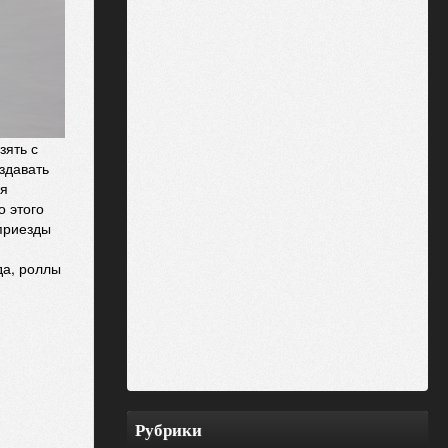
зять с
здавать
ая
о этого
 приезды
да, роллы
Рубрики