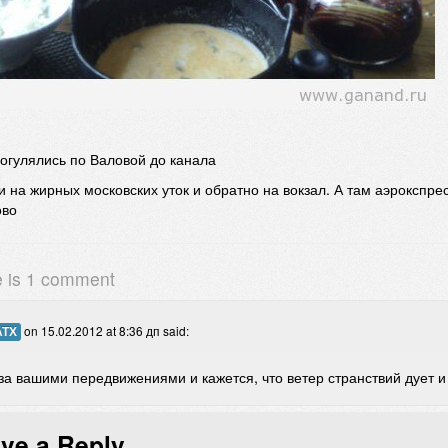
рогулялись по Валовой до канала
 на жирных московских уток и обратно на вокзал. А там аэрокспрес
ово
e is 1 comment
on
15.02.2012 at 8:36 дп
said:
АТХ
а вашими передвижениями и кажется, что ветер странствий дует и 
ve a Reply