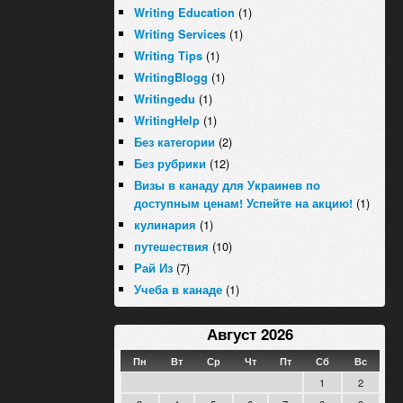
(1)
Writing Education
(1)
Writing Services
(1)
Writing Tips
(1)
WritingBlogg
(1)
Writingedu
(1)
WritingHelp
(2)
Без категории
(12)
Без рубрики
Визы в канаду для Украинев по
(1)
доступным ценам! Успейте на акцию!
(1)
кулинария
(10)
путешествия
(7)
Рай Из
(1)
Учеба в канаде
Август 2026
Пн
Вт
Ср
Чт
Пт
Сб
Вс
1
2