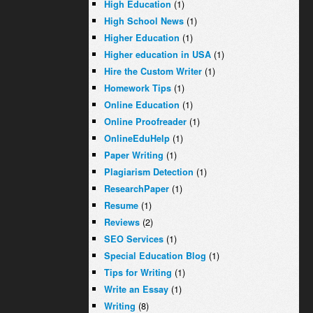
(1)
High Education
(1)
High School News
(1)
Higher Education
(1)
Higher education in USA
(1)
Hire the Custom Writer
(1)
Homework Tips
(1)
Online Education
(1)
Online Proofreader
(1)
OnlineEduHelp
(1)
Paper Writing
(1)
Plagiarism Detection
(1)
ResearchPaper
(1)
Resume
(2)
Reviews
(1)
SEO Services
(1)
Special Education Blog
(1)
Tips for Writing
(1)
Write an Essay
(8)
Writing