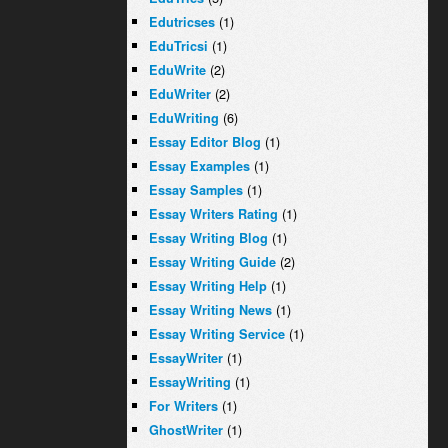
(1)
Edutricses
(1)
EduTricsi
(2)
EduWrite
(2)
EduWriter
(6)
EduWriting
(1)
Essay Editor Blog
(1)
Essay Examples
(1)
Essay Samples
(1)
Essay Writers Rating
(1)
Essay Writing Blog
(2)
Essay Writing Guide
(1)
Essay Writing Help
(1)
Essay Writing News
(1)
Essay Writing Service
(1)
EssayWriter
(1)
EssayWriting
(1)
For Writers
(1)
GhostWriter