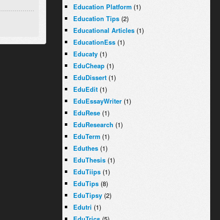
(1)
Education Platform
(2)
Education Tips
(1)
Educational Articles
(1)
EducationEss
(1)
Educaty
(1)
EduCheap
(1)
EduDissert
(1)
EduEdit
(1)
EduEssayWriter
(1)
EduRese
(1)
EduResearch
(1)
EduTerm
(1)
Eduthes
(1)
EduThesis
(1)
EduTiips
(8)
EduTips
(2)
EduTipsy
(1)
Edutri
(5)
EduTrics