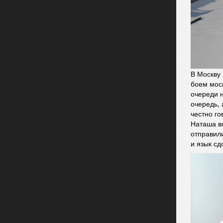
В Москву
боем мос
очереди н
очередь, 
честно го
Наташа в
отправили
и язык сд